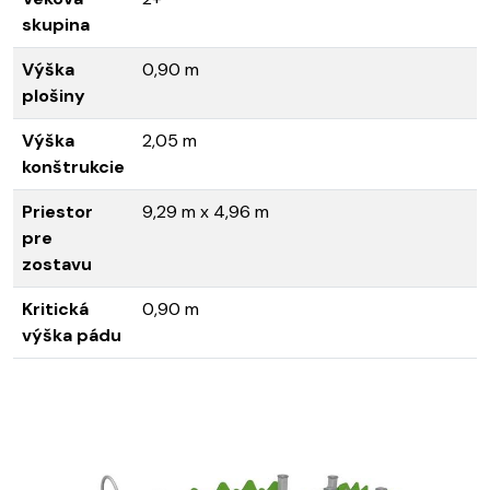
skupina
Výška
0,90 m
plošiny
Výška
2,05 m
konštrukcie
Priestor
9,29 m x 4,96 m
pre
zostavu
Kritická
0,90 m
výška pádu