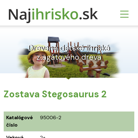
Drevené detské ihriská
z agátového dreva
Zostava Stegosaurus 2
Katalógové
95006-2
číslo
Veková
2+