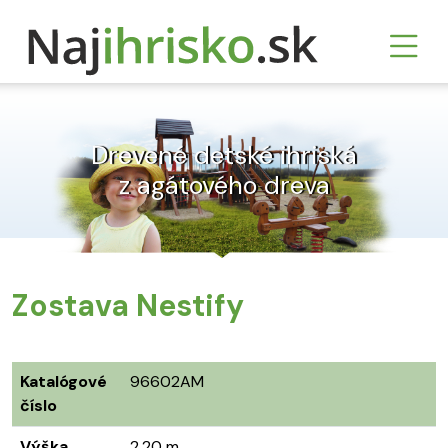
Drevené detské ihriská
z agátového dreva
Zostava Nestify
Katalógové
96602AM
číslo
Výška
2,20 m