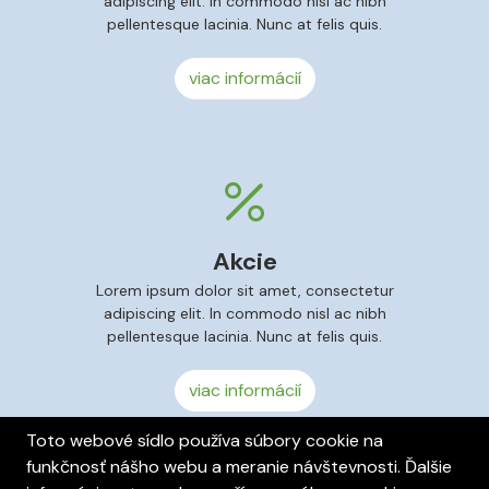
adipiscing elit. In commodo nisl ac nibh
pellentesque lacinia. Nunc at felis quis.
viac informácií
Akcie
Lorem ipsum dolor sit amet, consectetur
adipiscing elit. In commodo nisl ac nibh
pellentesque lacinia. Nunc at felis quis.
viac informácií
Toto webové sídlo používa súbory cookie na
funkčnosť nášho webu a meranie návštevnosti. Ďalšie
Cookies
Nastavenia cookies