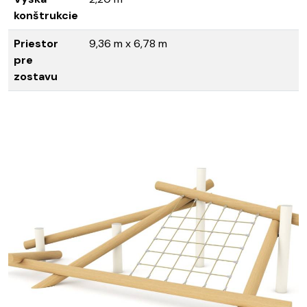
konštrukcie
Priestor
9,36 m x 6,78 m
pre
zostavu