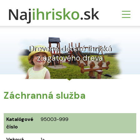
Drevené detské ihriská
z agátového dreva
Záchranná služba
Katalógové
95003-999
číslo
Veková
1+