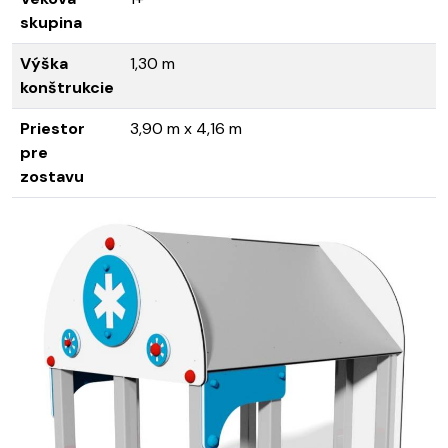
skupina
Výška
1,30 m
konštrukcie
Priestor
3,90 m x 4,16 m
pre
zostavu