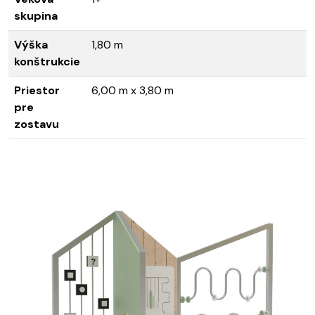
skupina
Výška
1,80 m
konštrukcie
Priestor
6,00 m x 3,80 m
pre
zostavu