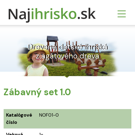
Drevené detské ihriská
z agátového dreva
Zábavný set 1.0
Katalógové
NOF01-0
číslo
Veková
1+