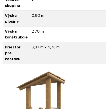
skupina
Výška
0,90 m
plošiny
Výška
2,70 m
konštrukcie
Priestor
6,37 m x 4,73 m
pre
zostavu