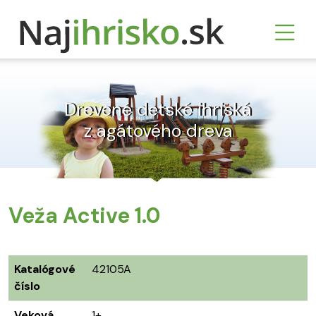
Drevené detské ihriská
z agátového dreva
Veža Active 1.0
Katalógové
42105A
číslo
Veková
1+