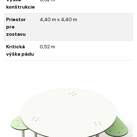
konštrukcie
Priestor
4,40 m x 4,40 m
pre
zostavu
Kritická
0,52 m
výška pádu