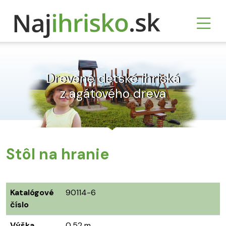
Drevené detské ihriská
z agátového dreva
Stôl na hranie
Katalógové
90114-6
číslo
Výška
0,52 m