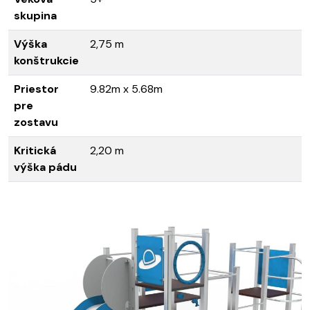
skupina
Výška
2,75 m
konštrukcie
Priestor
9.82m x 5.68m
pre
zostavu
Kritická
2,20 m
výška pádu