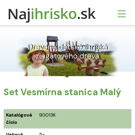
Drevené detské ihriská
z agátového dreva
Set Vesmírna stanica Malý
Katalógové
90013K
číslo
Veková
5+