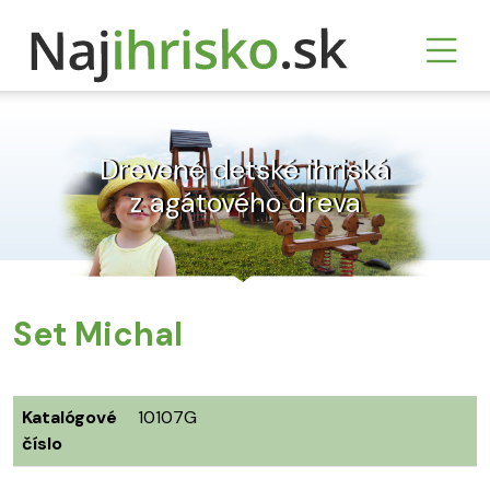
Drevené detské ihriská
z agátového dreva
Set Michal
Katalógové
10107G
číslo