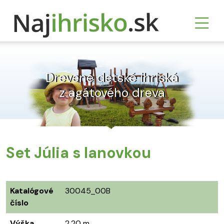
Drevené detské ihriská
z agátového dreva
Set Júlia s lanovkou
Katalógové
30045_00B
číslo
Výška
2,20 m