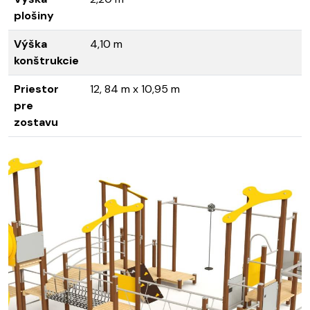
plošiny
Výška
4,10 m
konštrukcie
Priestor
12, 84 m x 10,95 m
pre
zostavu