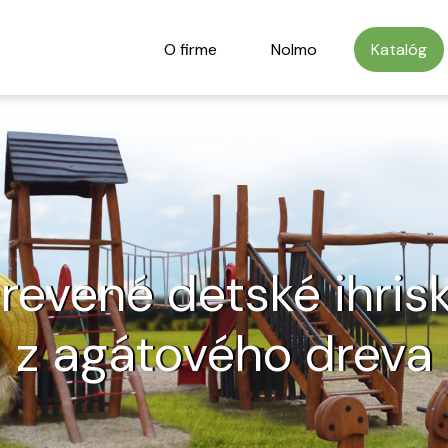
O firme
Nolmo
Katalóg
revené detské ihris
z agátového dreva