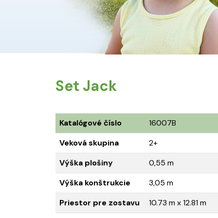
Set Jack
Katalógové číslo
16007B
Veková skupina
2+
Výška plošiny
0,55 m
Výška konštrukcie
3,05 m
Priestor pre zostavu
10.73 m x 12.81 m