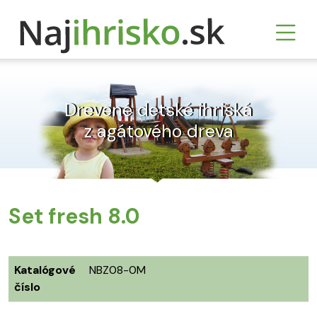
Drevené detské ihriská
z agátového dreva
Set fresh 8.0
Katalógové
NBZ08-0M
číslo