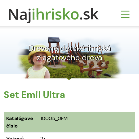
Drevené detské ihriská
z agátového dreva
Set Emil Ultra
Katalógové
10005_0FM
číslo
Veková
2+