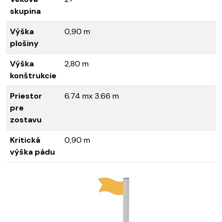
skupina
Výška
0,90 m
plošiny
Výška
2,80 m
konštrukcie
Priestor
6.74 mx 3.66 m
pre
zostavu
Kritická
0,90 m
výška pádu