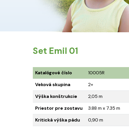
Set Emil 01
Katalógové číslo
10005R
Veková skupina
2+
Výška konštrukcie
2,05 m
Priestor pre zostavu
3.88 m x 7.35 m
Kritická výška pádu
0,90 m