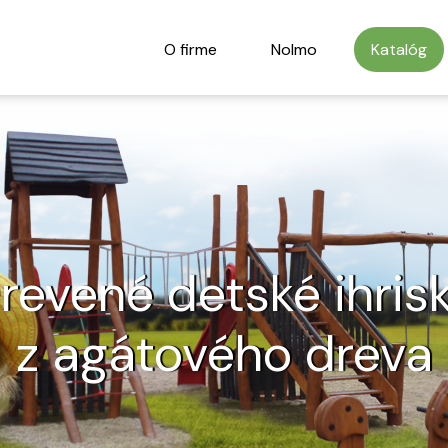
O firme
Nolmo
Katalóg
revené detské ihris
z agátového dreva