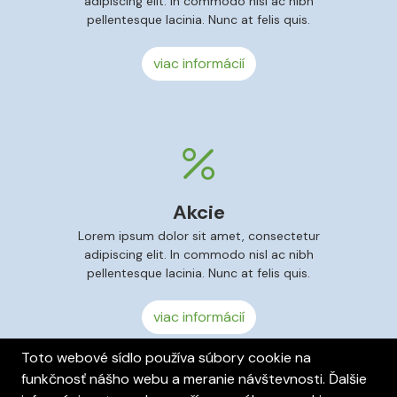
adipiscing elit. In commodo nisl ac nibh
pellentesque lacinia. Nunc at felis quis.
viac informácií
Akcie
Lorem ipsum dolor sit amet, consectetur
adipiscing elit. In commodo nisl ac nibh
pellentesque lacinia. Nunc at felis quis.
viac informácií
Toto webové sídlo používa súbory cookie na
funkčnosť nášho webu a meranie návštevnosti. Ďalšie
Cookies
Nastavenia cookies