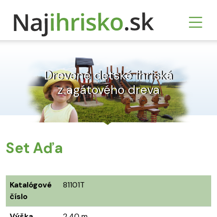
Drevené detské ihriská
z agátového dreva
Set Aďa
Katalógové
81101T
číslo
Výška
2,40 m