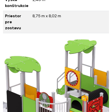
konštrukcie
Priestor
8,75 m x 8,02 m
pre
zostavu