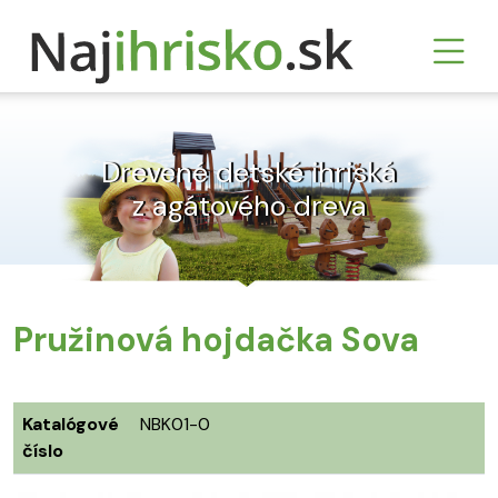
Drevené detské ihriská
z agátového dreva
Pružinová hojdačka Sova
Katalógové
NBK01-0
číslo