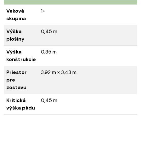
Veková
1+
skupina
Výška
0,45 m
plošiny
Výška
0,85 m
konštrukcie
Priestor
3,92 m x 3,43 m
pre
zostavu
Kritická
0,45 m
výška pádu