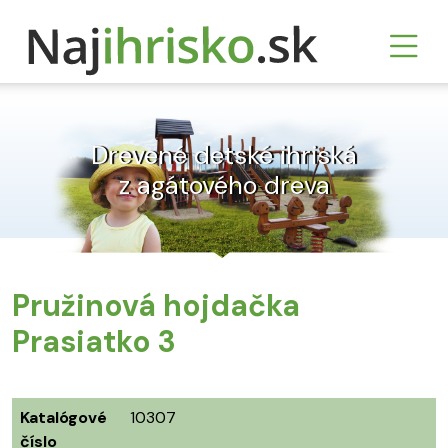
Drevené detské ihriská
z agátového dreva
Pružinová hojdačka
Prasiatko 3
Katalógové
10307
číslo