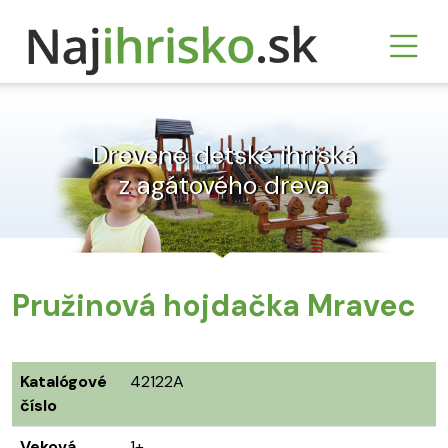
Drevené detské ihriská
z agátového dreva
Pružinová hojdačka Mravec
Katalógové
42122A
číslo
Veková
1+