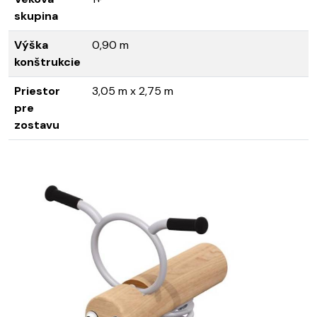
skupina
Výška
0,90 m
konštrukcie
Priestor
3,05 m x 2,75 m
pre
zostavu