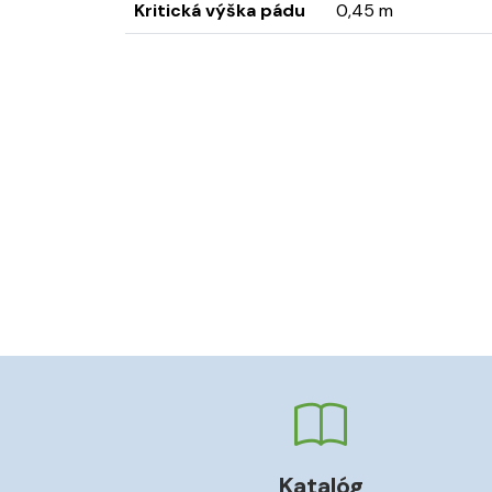
Kritická výška pádu
0,45 m
Katalóg