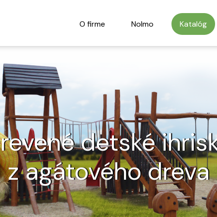
O firme
Nolmo
Katalóg
revené detské ihris
z agátového dreva