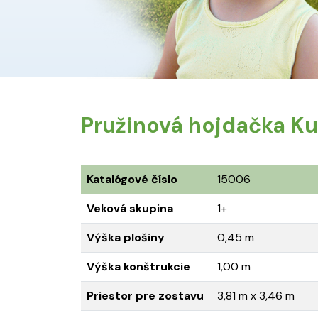
Pružinová hojdačka Ku
Katalógové číslo
15006
Veková skupina
1+
Výška plošiny
0,45 m
Výška konštrukcie
1,00 m
Priestor pre zostavu
3,81 m x 3,46 m