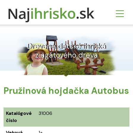
Drevené detské ihriská
z agátového dreva
Pružinová hojdačka Autobus
Katalógové
31006
číslo
Veková
1+