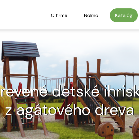
O firme
Nolmo
Katalóg
revené detské ihris
z agátového dreva