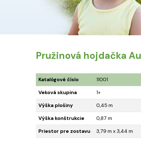
Pružinová hojdačka A
Katalógové číslo
11001
Veková skupina
1+
Výška plošiny
0,45 m
Výška konštrukcie
0,87 m
Priestor pre zostavu
3,79 m x 3,44 m