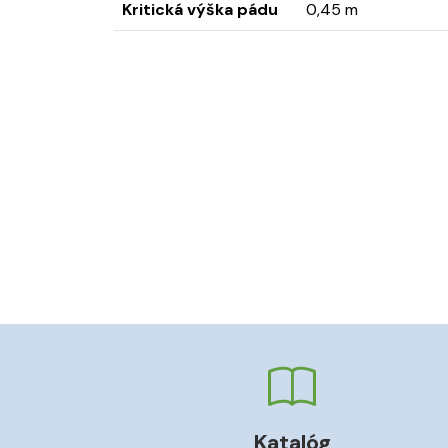
Kritická výška pádu
0,45 m
Katalóg