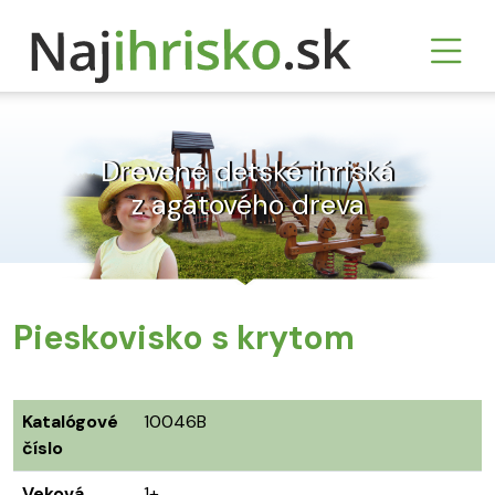
Drevené detské ihriská
z agátového dreva
Pieskovisko s krytom
Katalógové
10046B
číslo
Veková
1+