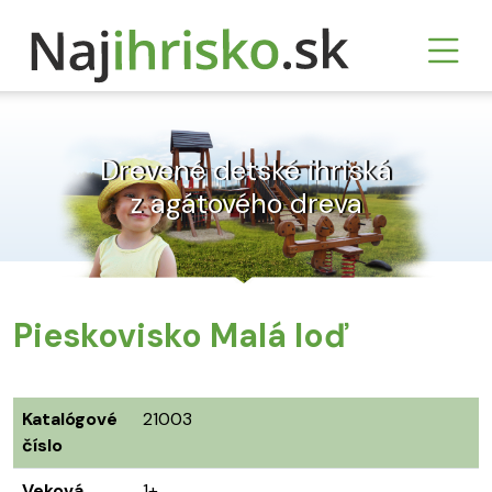
Drevené detské ihriská
z agátového dreva
Pieskovisko Malá loď
Katalógové
21003
číslo
Veková
1+