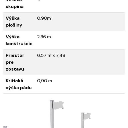
skupina
Výška
0,90m
plošiny
Výška
2,86 m
konštrukcie
Priestor
6,57 m x 7,48
pre
zostavu
Kritická
0,90 m
výška pádu