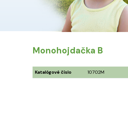
Monohojdačka B
Katalógové číslo
10702M