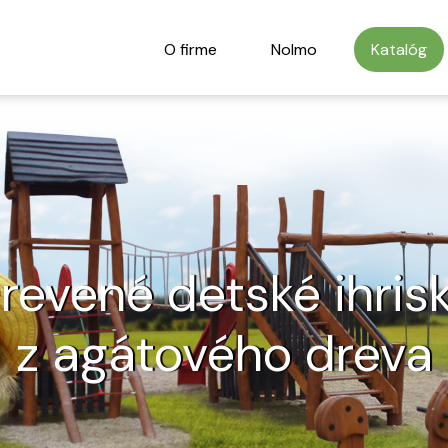
O firme
Nolmo
Katalóg
revené detské ihris
z agátového dreva