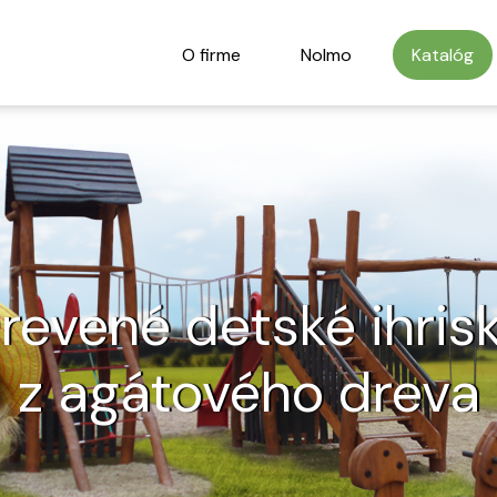
O firme
Nolmo
Katalóg
revené detské ihris
z agátového dreva