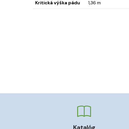
Kritická výška pádu
1,36 m
Katalóg