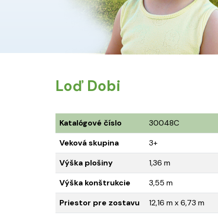
Loď Dobi
Katalógové číslo
30048C
Veková skupina
3+
Výška plošiny
1,36 m
Výška konštrukcie
3,55 m
Priestor pre zostavu
12,16 m x 6,73 m