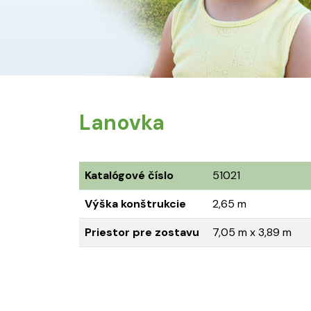
Lanovka
Katalógové číslo
51021
Výška konštrukcie
2,65 m
Priestor pre zostavu
7,05 m x 3,89 m