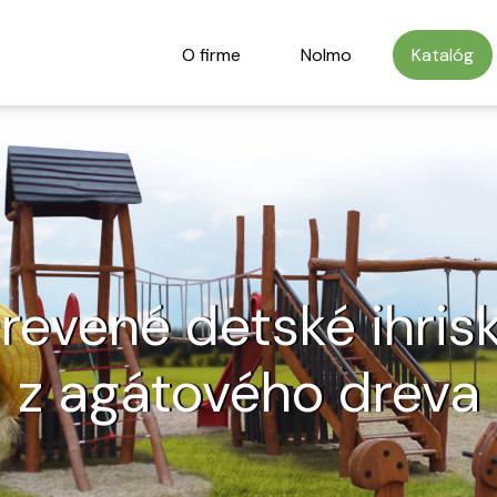
O firme
Nolmo
Katalóg
revené detské ihris
z agátového dreva