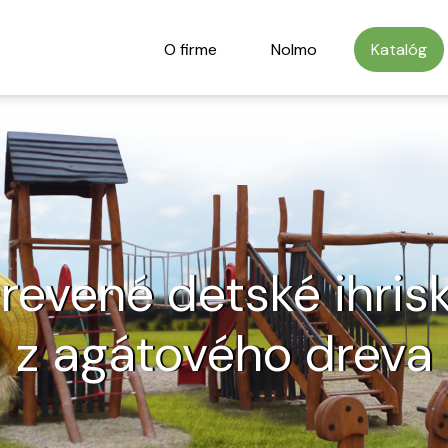
O firme
Nolmo
Katalóg
revené detské ihris
z agátového dreva