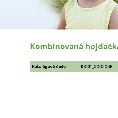
Kombinovaná hojdačk
Katalógové číslo
10031_30030NB