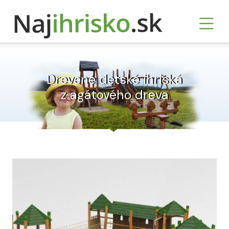
Drevené detské ihriská
z agátového dreva