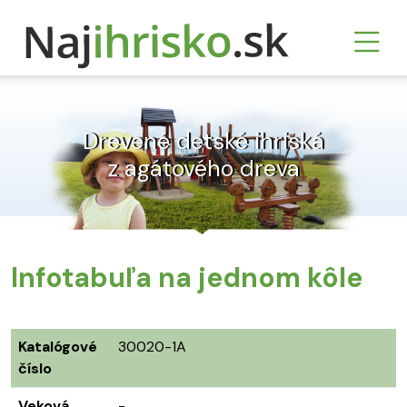
Drevené detské ihriská
z agátového dreva
Infotabuľa na jednom kôle
Katalógové
30020-1A
číslo
Veková
-