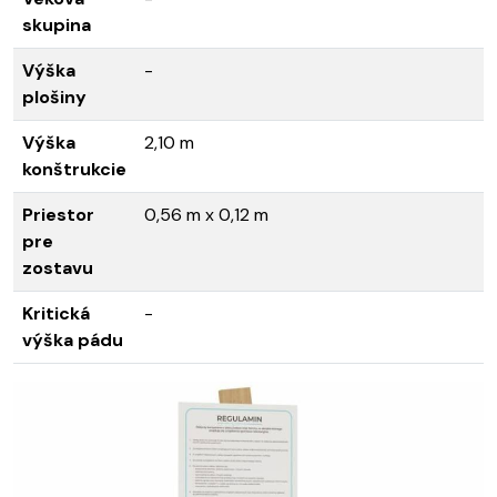
skupina
Výška
-
plošiny
Výška
2,10 m
konštrukcie
Priestor
0,56 m x 0,12 m
pre
zostavu
Kritická
-
výška pádu