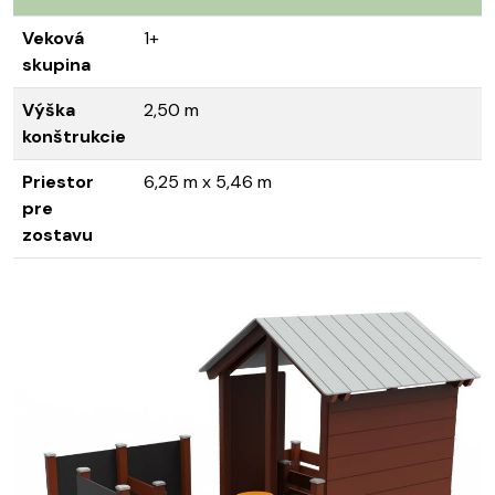
Veková
1+
skupina
Výška
2,50 m
konštrukcie
Priestor
6,25 m x 5,46 m
pre
zostavu