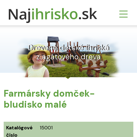
Drevené detské ihriská
z agátového dreva
Farmársky domček-
bludisko malé
Katalógové
15001
číslo