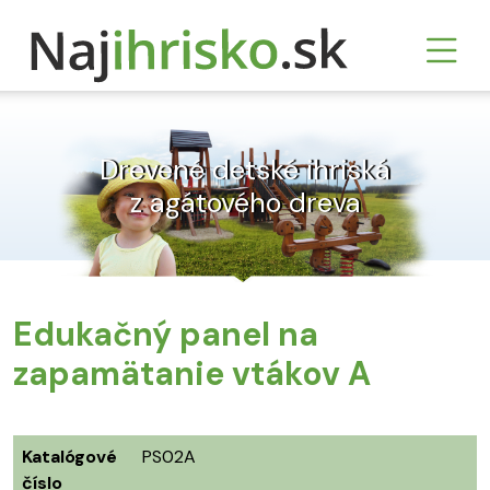
Drevené detské ihriská
z agátového dreva
Edukačný panel na
zapamätanie vtákov A
Katalógové
PS02A
číslo