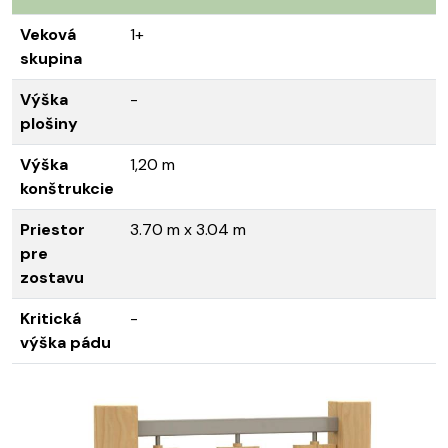
Veková
1+
skupina
Výška
-
plošiny
Výška
1,20 m
konštrukcie
Priestor
3.70 m x 3.04 m
pre
zostavu
Kritická
-
výška pádu