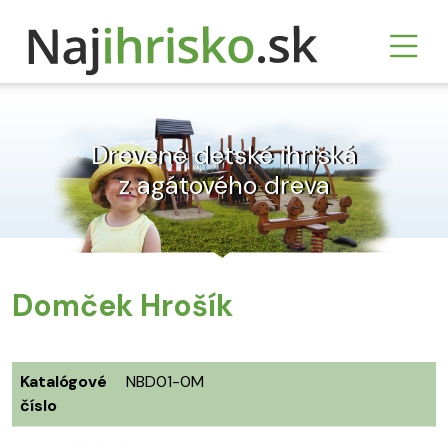
Drevené detské ihriská
z agátového dreva
Domček Hrošík
Katalógové
NBD01-0M
číslo