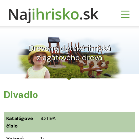
Drevené detské ihriská
z agátového dreva
Divadlo
Katalógové
42119A
číslo
Veková
1+