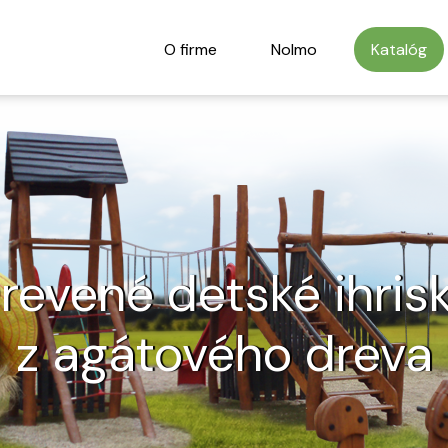
O firme
Nolmo
Katalóg
revené detské ihris
z agátového dreva