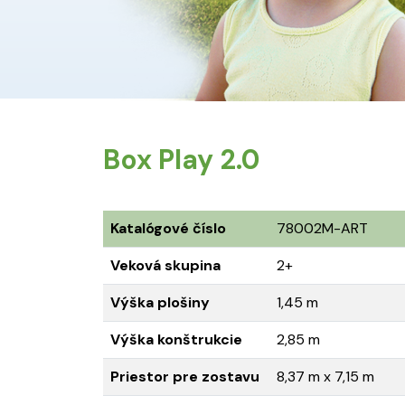
Box Play 2.0
Katalógové číslo
78002M-ART
Veková skupina
2+
Výška plošiny
1,45 m
Výška konštrukcie
2,85 m
Priestor pre zostavu
8,37 m x 7,15 m